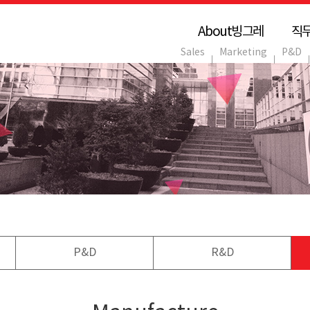
About빙그레
직
Sales
Marketing
P&D
P&D
R&D